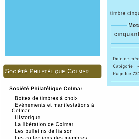
timbre cinqu
Mot
cinquan
Date de créa
Catégorie :
Société Philatélique Colmar
Page lue
73
Société Philatélique Colmar
Boîtes de timbres à choix
Evénements et manifestations à
Colmar
Historique
La libération de Colmar
Les bulletins de liaison
Les collections des membres