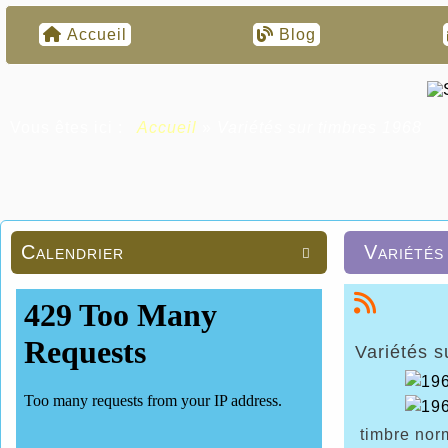
Accueil
Blog
Vous êtes ici :
Accueil
»
Variétés sur timbres 1968
Calendrier
Variétés

Variétés s
timbre nor