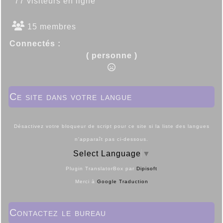
77 visiteurs en ligne
15 membres
Connectés :
( personne )
Ce site dans votre langue
Désactivez votre bloqueur de script pour ce site si la liste des langues
n'apparaît pas ci-dessous.
Select Language
▼
Plugin TranslatorBox par
Dipisoft
Merci à
Google Traduction
Contactez le bureau