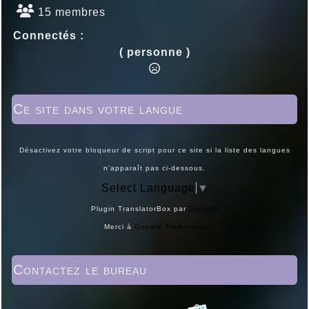
15 membres
Connectés :
( personne )
Ce site dans votre langue
Désactivez votre bloqueur de script pour ce site si la liste des langues
n'apparaît pas ci-dessous.
Select Language
▼
Plugin TranslatorBox par
Dipisoft
Merci à
Google Traduction
Contactez le bureau