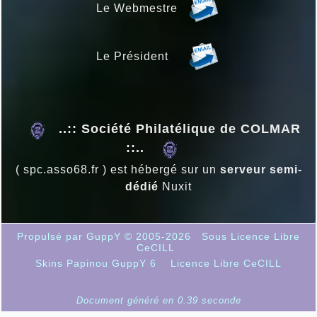
Le Webmestre
Le Président
..:: Société Philatélique de COLMAR
::..
( spc.asso68.fr ) est hébergé sur un
serveur semi-
dédié
Nuxit
Propulsé par GuppY
© 2005-2026
Sous Licence Libre
CeCILL
Skins Papinou GuppY 6
Licence Libre CeCILL
Document généré en 0.39 seconde