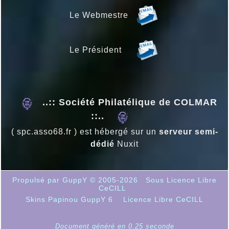
Le Webmestre
Le Président
..:: Société Philatélique de COLMAR
::..
( spc.asso68.fr ) est hébergé sur un
serveur semi-
dédié
Nuxit
Propulsé par GuppY
© 2005-2026
Sous Licence Libre
CeCILL
Skins Papinou GuppY 6
Licence Libre CeCILL
Document généré en 0.25 seconde