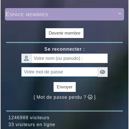
Espace membres

Devenir membre
Se reconnecter :
Envoyer
[ Mot de passe perdu ?
]
1246988 visiteurs
33 visiteurs en ligne