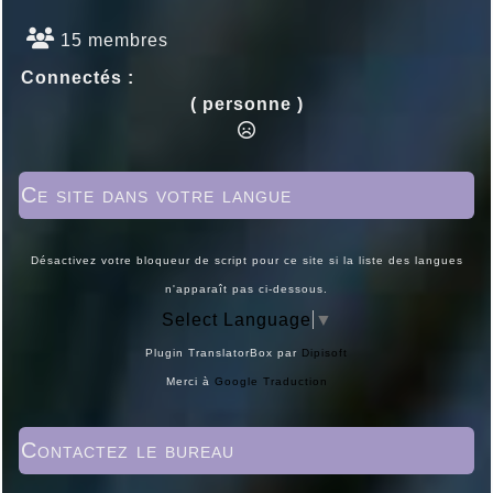
15 membres
Connectés :
( personne )
Ce site dans votre langue
Désactivez votre bloqueur de script pour ce site si la liste des langues
n'apparaît pas ci-dessous.
Select Language
▼
Plugin TranslatorBox par
Dipisoft
Merci à
Google Traduction
Contactez le bureau