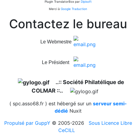
Plugin TranslatorBox par
Dipisoft
Merci à
Google Traduction
Contactez le bureau
Le Webmestre
Le Président
..:: Société Philatélique de
COLMAR ::..
( spc.asso68.fr ) est hébergé sur un
serveur semi-
dédié
Nuxit
Propulsé par GuppY
© 2005-2026
Sous Licence Libre
CeCILL