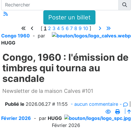
Poster un billet
[
2
3
4
5
6
7
8
9
10
]
1
Congo 1960
- par
HUGG
Congo, 1960 : l'émission de
timbres qui tourna au
scandale
Newsletter de la maison Calves #101
Publié le
2026.06.27 # 11:55
- aucun commentaire -
|
|
Février 2026
- par
HUGG
Février 2026