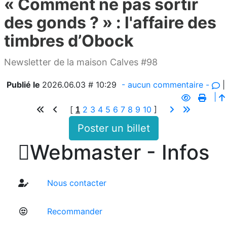
« Comment ne pas sortir
des gonds ? » : l'affaire des
timbres d’Obock
Newsletter de la maison Calves #98
Publié le
2026.06.03 # 10:29
- aucun commentaire -
|
|
[
2
3
4
5
6
7
8
9
10
]
1
Poster un billet

Webmaster - Infos
Nous contacter
Recommander