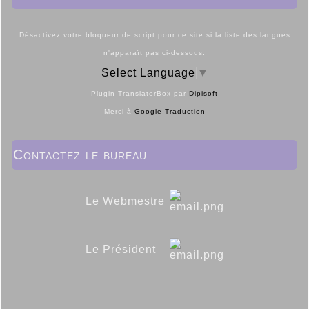
Désactivez votre bloqueur de script pour ce site si la liste des langues
n'apparaît pas ci-dessous.
Select Language
▼
Plugin TranslatorBox par
Dipisoft
Merci à
Google Traduction
Contactez le bureau
Le Webmestre
Le Président