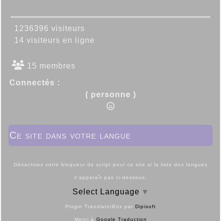
1236396 visiteurs
14 visiteurs en ligne
15 membres
Connectés :
( personne )
Ce site dans votre langue
Désactivez votre bloqueur de script pour ce site si la liste des langues
n'apparaît pas ci-dessous.
Select Language
▼
Plugin TranslatorBox par
Dipisoft
Merci à
Google Traduction