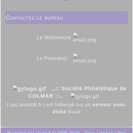
Contactez le bureau
Le Webmestre
Le Président
..:: Société Philatélique de
COLMAR ::..
( spc.asso68.fr ) est hébergé sur un
serveur semi-
dédié
Nuxit
Propulsé par GuppY
© 2005-2026
Sous Licence Libre