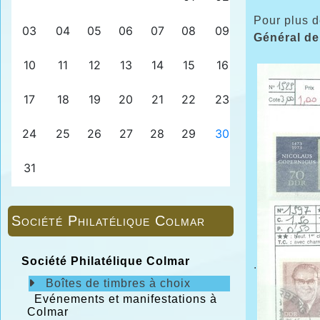
Pour plus d
Général de
Société Philatélique Colmar
Société Philatélique Colmar
.
Boîtes de timbres à choix
Evénements et manifestations à
Colmar