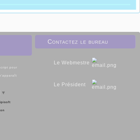
Contactez le bureau
Le Webmestre
cript pour
 n'apparaît
Le Président
▼
ipisoft
ion