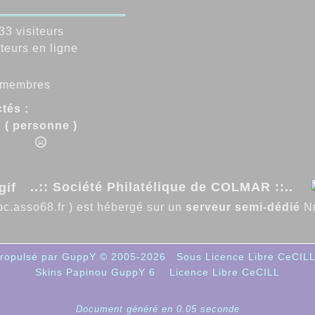
3 visiteurs
teurs en ligne
membres
tés :
( personne )
..:: Société Philatélique de COLMAR ::..
pc.asso68.fr ) est hébergé sur un
serveur semi-dédié
Nu
ropulsé par GuppY
© 2005-2026
Sous Licence Libre CeCIL
Skins Papinou GuppY 6
Licence Libre CeCILL
Document généré en 0.05 seconde