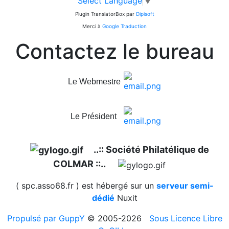
Select Language
▼
Plugin TranslatorBox par
Dipisoft
Merci à
Google Traduction
Contactez le bureau
Le Webmestre
Le Président
..:: Société Philatélique de
COLMAR ::..
( spc.asso68.fr ) est hébergé sur un
serveur semi-
dédié
Nuxit
Propulsé par GuppY
© 2005-2026
Sous Licence Libre