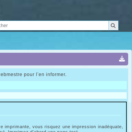
webmestre pour l'en informer.
tre imprimante, vous risquez une impression inadéquate,
cé. Imprimez d'abord une page-test.