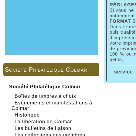
RÉGLAGES
Si vous ne 
notamment u
FORMAT D
Dans le me
puis qualit
d'impressio
votre impri
de prévisio
100 % ou n
petits.
Société Philatélique Colmar
service_
Société Philatélique Colmar
Boîtes de timbres à choix
Evénements et manifestations à
Colmar
Historique
La libération de Colmar
Les bulletins de liaison
Les collections des membres