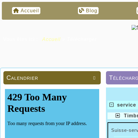
Accueil
Blog
Vous êtes ici :
Accueil
»
Télécharger
Calendrier
Téléchar

service
Timbr
Suisse-serv