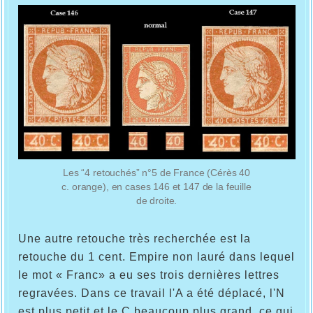
Les “4 retouchés” n°5 de France (Cérès 40
c. orange), en cases 146 et 147 de la feuille
de droite.
Une autre retouche très recherchée est la
retouche du 1 cent. Empire non lauré dans lequel
le mot « Franc» a eu ses trois dernières lettres
regravées. Dans ce travail l'A a été déplacé, l'N
est plus petit et le C beaucoup plus grand, ce qui