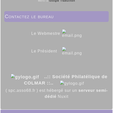
Merci à
Google Traduction
Contactez le bureau
Le Webmestre
Le Président
..:: Société Philatélique de
COLMAR ::..
( spc.asso68.fr ) est hébergé sur un
serveur semi-
dédié
Nuxit