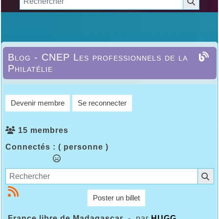
Blog - CNEP Les professionnels de la
Philatélie
Devenir membre
Se reconnecter
15 membres
Connectés :
( personne )
Poster un billet
France libre de Madagascar
- par
HUGG