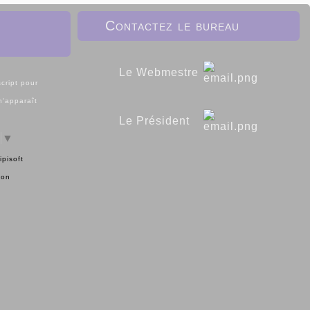
Contactez le bureau
Le Webmestre
cript pour
 n'apparaît
Le Président
▼
ipisoft
ion