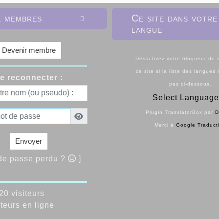
e membres
Ce site dans votre

langue
Devenir membre
Désactivez votre bloqueur de s
ce site si la liste des langues
e reconnecter :
pas ci-dessous.
Select Language
Plugin TranslatorBox par
D
Merci à
Google Traduct
Envoyer
 de passe perdu ?
]
0 visiteurs
teurs en ligne