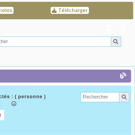
hotos
Télécharger
tés :
( personne )
t