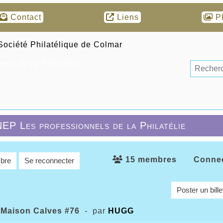
Contact
Liens
P
els de la Philatélie
EP Les professionnels de la Philatélie
15 membres
Connec
bre
Se reconnecter
Poster un bille
 Maison Calves #76
- par
HUGG