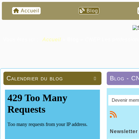
Accueil
Blog
Vous êtes ici :
Accueil
»
Blog
»
CNEP Les professionn
Calendrier du blog
Blog - CN

Devenir mem
Newsletter