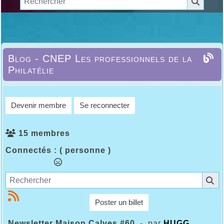
Blog - CNEP Les professionnels de la
Philatélie
Devenir membre
Se reconnecter
15 membres
Connectés :
( personne )
Poster un billet
Newsletter Maison Calves #60
- par
HUGG