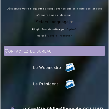
Désactivez votre bloqueur de script pour ce site si la liste des langues
n'apparaît pas ci-dessous.
Select Language
▼
Plugin TranslatorBox par
Dipisoft
Merci à
Google Traduction
Contactez le bureau
Le Webmestre
Le Président
..:: Société Philatélique de COLMAR