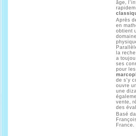
âge, l’i
rapidem
classiq
Après de
en math
obtient 
domaine
physiqu
Parallèl
la reche
a toujou
ses conn
pour les
marcoph
de s’y c
ouvre un
une diza
égaleme
vente, r
des éval
Basé da
François
France.