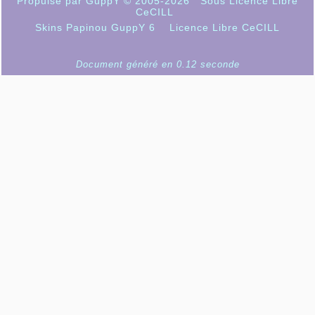
Propulsé par GuppY
© 2005-2026
Sous Licence Libre
CeCILL
Skins Papinou GuppY 6
Licence Libre CeCILL
Document généré en 0.12 seconde