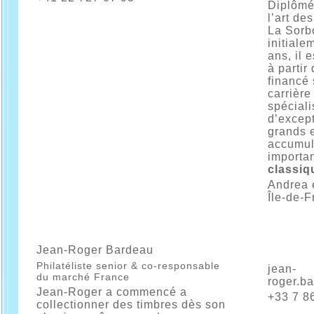
Diplômé 
l’art de
La Sorb
initiale
ans, il 
à partir
financé
carrièr
spéciali
d’except
grands e
accumul
importa
classiq
Andrea e
Île-de-F
Jean-Roger Bardeau
Philatéliste senior & co-responsable
jean-
du marché France
roger.b
Jean-Roger a commencé a
+33 7 8
collectionner des timbres dès son