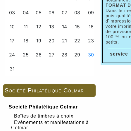
FORMAT D
Dans le me
puis qualit
d'impressio
votre impri
de prévisio
100 % ou n
petits.
service_
Société Philatélique Colmar
Société Philatélique Colmar
Boîtes de timbres à choix
Evénements et manifestations à
Colmar