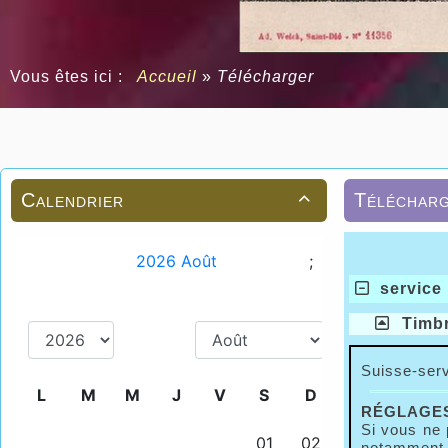
Vous êtes ici :
Accueil
»
Télécharger
Calendrier
Téléchar

service
Timbr
Suisse-serv
RÉGLAGES
Si vous ne 
notamment u