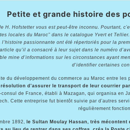
Petite et grande histoire des 
 H. Hofstetter vous est peut-être inconnu. Pourtant, c'est
es locales du Maroc" dans le catalogue Yvert et Tellier
 l’histoire passionnante ont été répertoriés pour la prem
article qu’il a consacré à leur sujet dans le numéro d’a
able mine d’informations sur les circonstances ayant men
d’identifier certaines con
ite du développement du commerce au Maroc entre les port
a résolution d'assurer le transport de leur courrier 
-consul de France, établi à Mazagan, qui organisa en Ja
ch. Cette entreprise fut bientôt suivie par d'autres servi
régulièrement fonctio
mbre 1892,
le Sultan Moulay Hassan, très mécontent 
ts au lieu de rentrer dans ses coffres, créa la Poste 