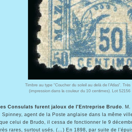
Timbre au type “Coucher du soleil au delà de l’Atlas”. Très
(impression dans la couleur du 10 centimes). Lot 52156 
es Consulats furent jaloux de l'Entreprise Brudo
. M.
 Spinney, agent de la Poste anglaise dans la même vill
que celui de Brudo, il cessa de fonctionner le 9 décembre
très rares, surtout usés. (…) En 1898, par suite de l'épu