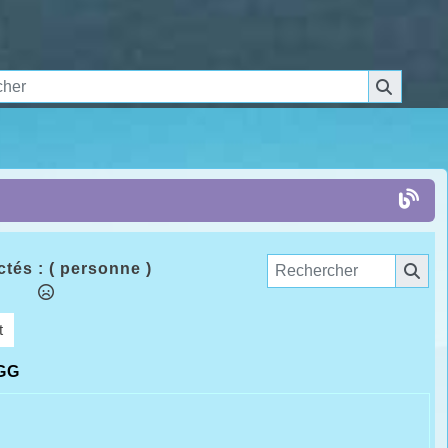
tés :
( personne )
t
GG