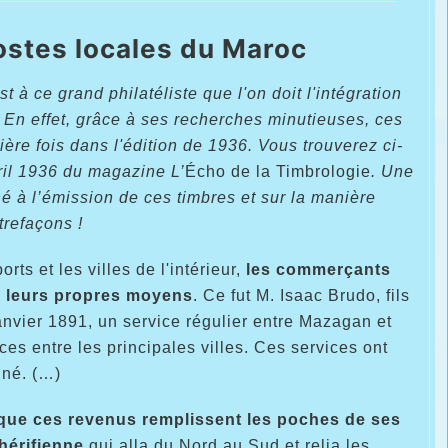
postes locales du Maroc
 à ce grand philatéliste que l'on doit l'intégration
. En effet, grâce à ses recherches minutieuses, ces
ière fois dans l'édition de 1936. Vous trouverez ci-
vril 1936 du magazine L’
Écho de la Timbrologie
. Une
é à l’émission de ces timbres et sur la manière
trefaçons !
s et les villes de l'intérieur,
les commerçants
par leurs propres moyens
. Ce fut M. Isaac Brudo, fils
nvier 1891, un service régulier entre Mazagan et
ces entre les principales villes. Ces services ont
nné. (…)
que ces revenus remplissent les poches de ses
chérifienne
qui alla du Nord au Sud et relia les