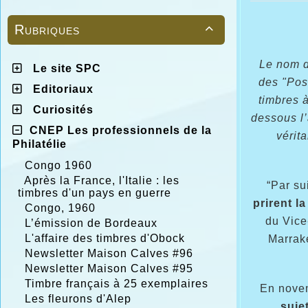
Rubriques

Le nom de
Le site SPC
des "Post
Editoriaux
timbres à
Curiosités
dessous l’
CNEP Les professionnels de la
vérit
Philatélie
Congo 1960
Après la France, l'Italie : les
“Par su
timbres d'un pays en guerre
prirent l
Congo, 1960
du Vice
L’émission de Bordeaux
L'affaire des timbres d'Obock
Marrake
Newsletter Maison Calves #96
Newsletter Maison Calves #95
Timbre français à 25 exemplaires
En nove
Les fleurons d'Alep
suje