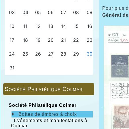
Pour plus d
Général de
Société Philatélique Colmar
Société Philatélique Colmar
.
Boîtes de timbres à choix
Evénements et manifestations à
Colmar