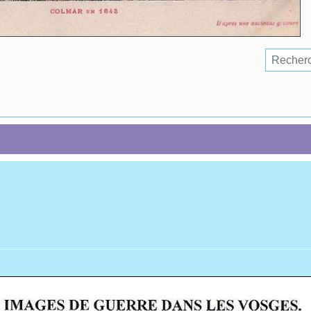
18
»
page 83