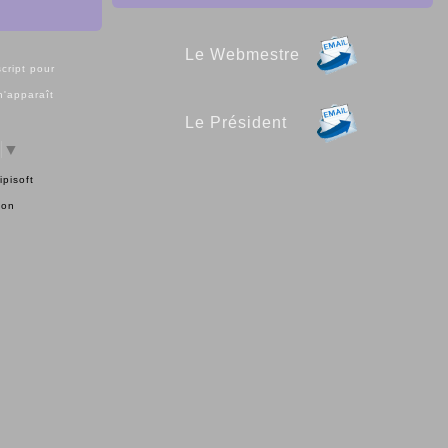
Le Webmestre
cript pour
 n'apparaît
Le Président
▼
ipisoft
ion