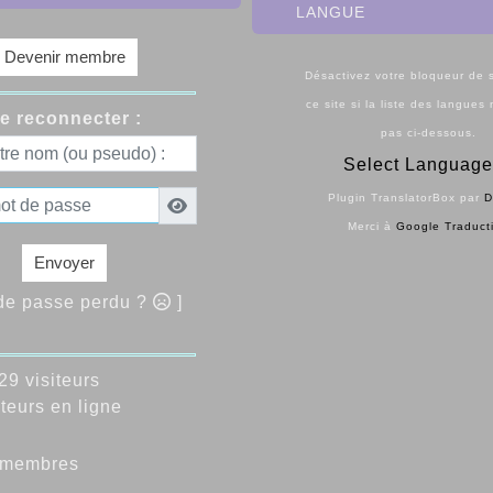
langue
Devenir membre
Désactivez votre bloqueur de s
ce site si la liste des langues
e reconnecter :
pas ci-dessous.
Select Language
Plugin TranslatorBox par
D
Merci à
Google Traduct
Envoyer
 de passe perdu ?
]
9 visiteurs
teurs en ligne
membres