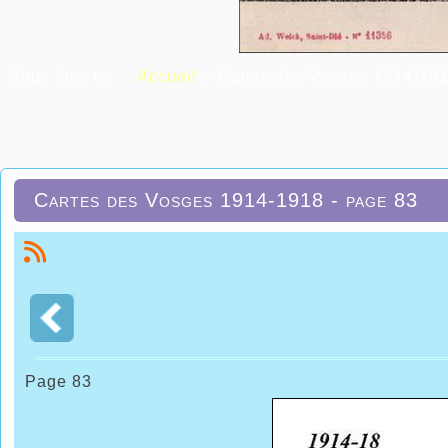
Vous êtes ici :
Accueil
»
Cartes des Vosges 1914-19
Cartes des Vosges 1914-1918 - page 83
Page 83