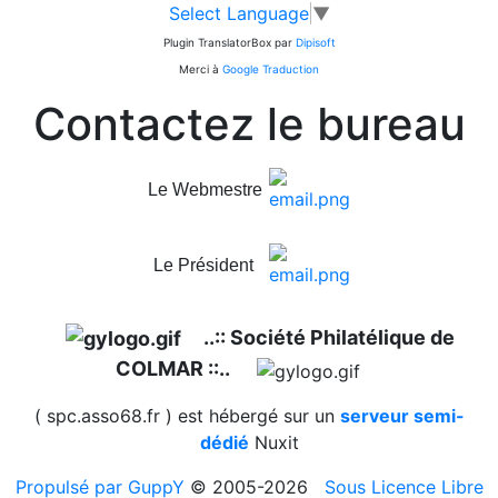
Select Language
▼
Plugin TranslatorBox par
Dipisoft
Merci à
Google Traduction
Contactez le bureau
Le Webmestre
Le Président
..:: Société Philatélique de
COLMAR ::..
( spc.asso68.fr ) est hébergé sur un
serveur semi-
dédié
Nuxit
Propulsé par GuppY
© 2005-2026
Sous Licence Libre