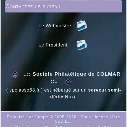
Contactez le bureau
Le Webmestre
Le Président
..:: Société Philatélique de COLMAR
::..
( spc.asso68.fr ) est hébergé sur un
serveur semi-
dédié
Nuxit
Propulsé par GuppY
© 2005-2026
Sous Licence Libre
CeCILL