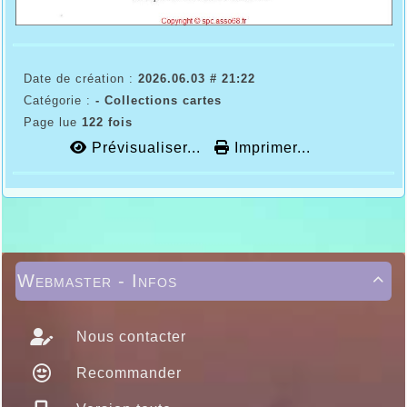
Date de création :
2026.06.03 # 21:22
Catégorie :
- Collections cartes
Page lue
122 fois
Prévisualiser...
Imprimer...
Webmaster - Infos

Nous contacter
Recommander