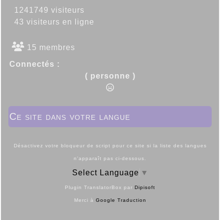
1241749 visiteurs
43 visiteurs en ligne
15 membres
Connectés :
( personne )
Ce site dans votre langue
Désactivez votre bloqueur de script pour ce site si la liste des langues
n'apparaît pas ci-dessous.
Select Language
▼
Plugin TranslatorBox par
Dipisoft
Merci à
Google Traduction