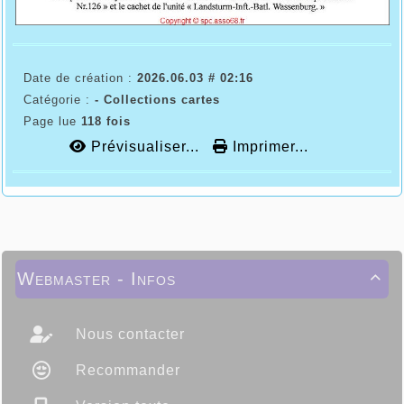
Date de création :
2026.06.03 # 02:16
Catégorie :
- Collections cartes
Page lue
118 fois
Prévisualiser...
Imprimer...
Webmaster - Infos

Nous contacter
Recommander