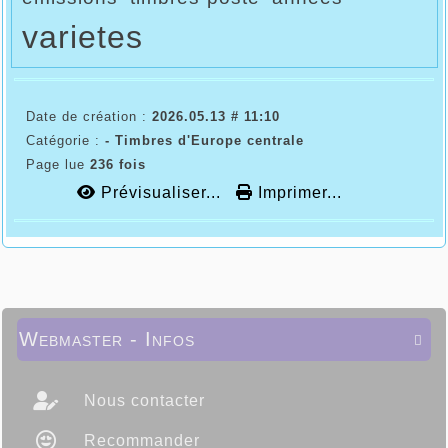
varietes
Date de création :
2026.05.13 # 11:10
Catégorie :
- Timbres d'Europe centrale
Page lue
236 fois
Prévisualiser...
Imprimer...
Webmaster - Infos

Nous contacter
Recommander