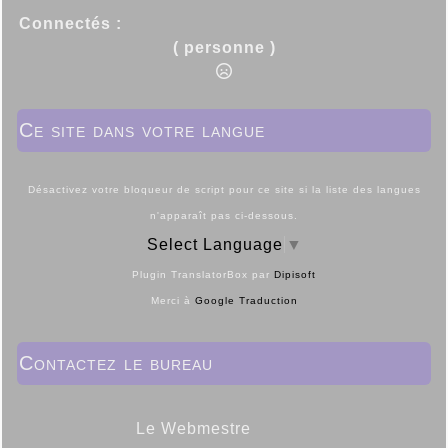
Connectés :
( personne )
Ce site dans votre langue
Désactivez votre bloqueur de script pour ce site si la liste des langues
n'apparaît pas ci-dessous.
Select Language
▼
Plugin TranslatorBox par
Dipisoft
Merci à
Google Traduction
Contactez le bureau
Le Webmestre