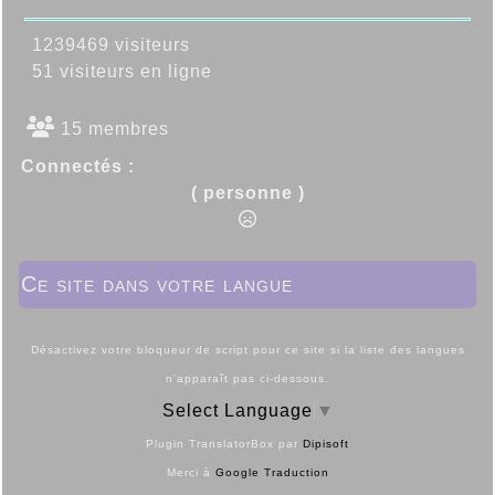
1239469 visiteurs
51 visiteurs en ligne
15 membres
Connectés :
( personne )
Ce site dans votre langue
Désactivez votre bloqueur de script pour ce site si la liste des langues
n'apparaît pas ci-dessous.
Select Language
▼
Plugin TranslatorBox par
Dipisoft
Merci à
Google Traduction