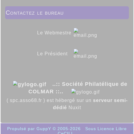
Contactez le bureau
Le Webmestre
Le Président
..:: Société Philatélique de
COLMAR ::..
( spc.asso68.fr ) est hébergé sur un
serveur semi-
dédié
Nuxit
Propulsé par GuppY
© 2005-2026
Sous Licence Libre
CeCILL