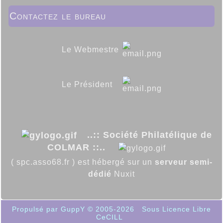
Contactez le bureau
Le Webmestre
Le Président
..:: Société Philatélique de
COLMAR ::..
( spc.asso68.fr ) est hébergé sur un
serveur semi-
dédié
Nuxit
Propulsé par GuppY
© 2005-2026
Sous Licence Libre
CeCILL