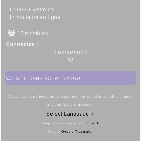
1234981 visiteurs
14 visiteurs en ligne
15 membres
Connectés :
( personne )
Ce site dans votre langue
Désactivez votre bloqueur de script pour ce site si la liste des langues
n'apparaît pas ci-dessous.
Select Language
▼
Plugin TranslatorBox par
Dipisoft
Merci à
Google Traduction