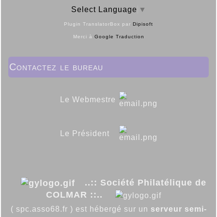
Select Language
▼
Plugin TranslatorBox par
Dipisoft
Merci à
Google Traduction
Contactez le bureau
Le Webmestre
Le Président
..:: Société Philatélique de
COLMAR ::..
( spc.asso68.fr ) est hébergé sur un
serveur semi-