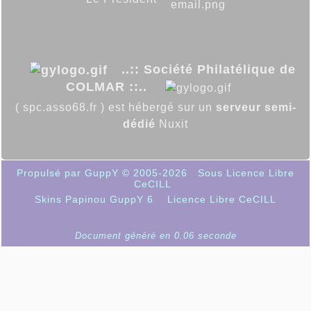
..:: Société Philatélique de
COLMAR ::..
( spc.asso68.fr ) est hébergé sur un
serveur semi-
dédié
Nuxit
Propulsé par GuppY
© 2005-2026
Sous Licence Libre
CeCILL
Skins Papinou GuppY 6
Licence Libre CeCILL
Document généré en 0.06 seconde