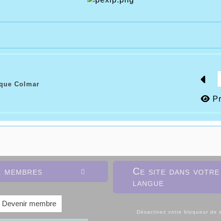
ique Colmar
Pr
e membres
Ce site dans votre

langue
Devenir membre
Désactivez votre bloqueur de s