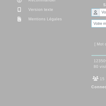
Recommander
S
Version texte
Mentions Légales
[ Mot
123509
80 visi
15 
Connec