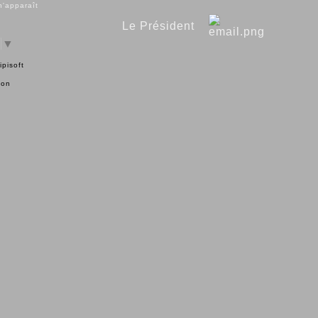
 n'apparaît
Le Président
▼
ipisoft
ion