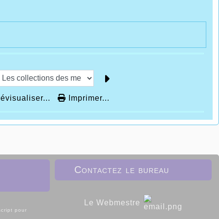
évisualiser...
Imprimer...
Contactez le bureau
Le Webmestre
cript pour