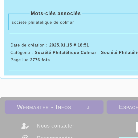
Mots-clés associés
societe philatelique de colmar
Date de création :
2025.01.15 # 18:51
Catégorie :
Société Philatélique Colmar - Société Philatél
Page lue
2776 fois
Webmaster - Infos
Espac

Nous contacter