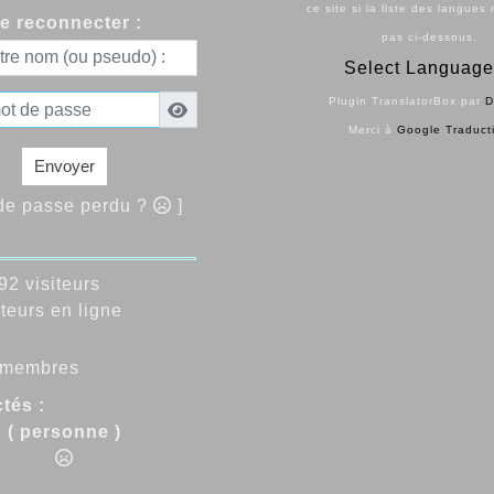
ce site si la liste des langues
e reconnecter :
pas ci-dessous.
Select Language
Plugin TranslatorBox par
D
Merci à
Google Traduct
Envoyer
 de passe perdu ?
]
2 visiteurs
teurs en ligne
membres
tés :
( personne )