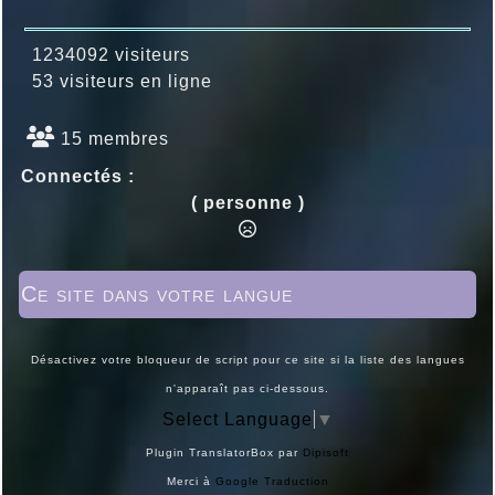
1234092 visiteurs
53 visiteurs en ligne
15 membres
Connectés :
( personne )
Ce site dans votre langue
Désactivez votre bloqueur de script pour ce site si la liste des langues
n'apparaît pas ci-dessous.
Select Language
▼
Plugin TranslatorBox par
Dipisoft
Merci à
Google Traduction