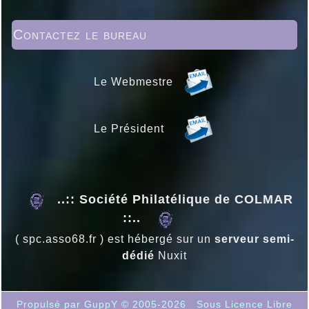
Contactez le bureau
Le Webmestre
Le Président
..:: Société Philatélique de COLMAR
::..
( spc.asso68.fr ) est hébergé sur un
serveur semi-
dédié
Nuxit
Propulsé par GuppY
© 2005-2026
Sous Licence Libre