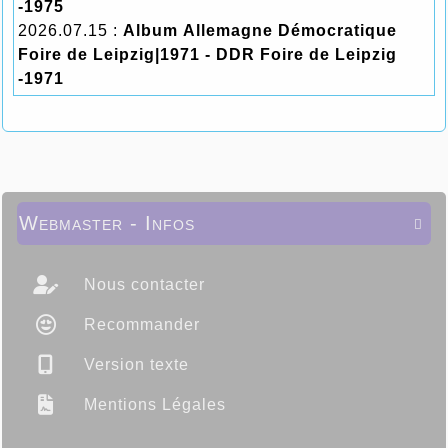
-1975
2026.07.15 :
Album Allemagne Démocratique
Foire de Leipzig|1971 - DDR Foire de Leipzig
-1971
Webmaster - Infos

Nous contacter
Recommander
Version texte
Mentions Légales