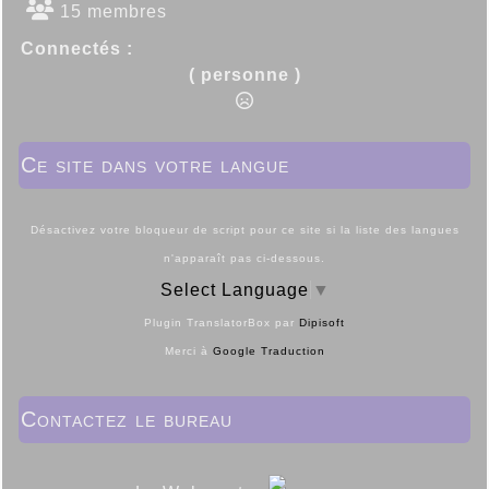
15 membres
Connectés :
( personne )
Ce site dans votre langue
Désactivez votre bloqueur de script pour ce site si la liste des langues
n'apparaît pas ci-dessous.
Select Language
▼
Plugin TranslatorBox par
Dipisoft
Merci à
Google Traduction
Contactez le bureau