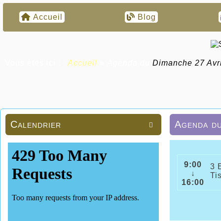
Accueil
Blog
Vous êtes ici :
Accueil
»
Agenda du
Dimanche 27 Avr
Calendrier
Agenda d

9:00
3 
↓
Ti
16:00