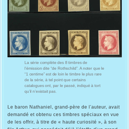
La série complète des 8 timbres de
l’émission dite “de Rothschild”. A noter que le
“1 centime” est de loin le timbre le plus rare
de la série, à tel point que certains
catalogues ont, par le passé, indiqué à tort
qu’il n’existait pas.
Le baron Nathaniel, grand-père de l'auteur, avait
demandé et obtenu ces timbres spéciaux en vue
de les offrir, à titre de « haute curiosité », à son