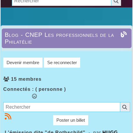
Blog - CNEP Les professionnels de la
Philatélie
Devenir membre
Se reconnecter
15 membres
Connectés :
( personne )
Poster un billet
L'émission dite "de Rothschild"
- par
HUGG