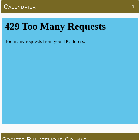
Calendrier

Société Philatélique Colmar