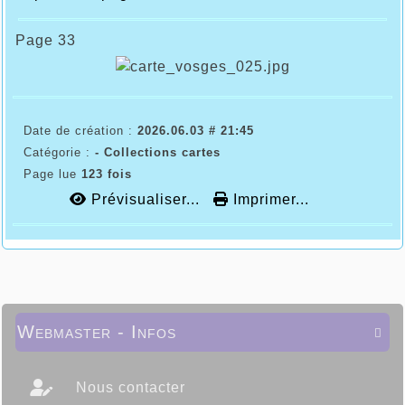
Page 33
Date de création :
2026.06.03 # 21:45
Catégorie :
- Collections cartes
Page lue
123 fois
Prévisualiser...
Imprimer...
Webmaster - Infos

Nous contacter