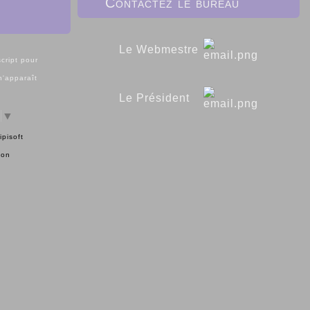
Contactez le bureau
Le Webmestre
cript pour
 n'apparaît
Le Président
▼
ipisoft
ion