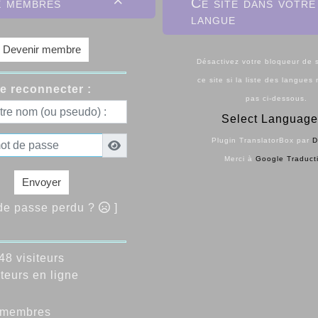
e membres
Ce site dans votre

langue
Devenir membre
Désactivez votre bloqueur de s
ce site si la liste des langues
e reconnecter :
pas ci-dessous.
Select Language
Plugin TranslatorBox par
D
Merci à
Google Traduct
Envoyer
 de passe perdu ?
]
8 visiteurs
teurs en ligne
membres