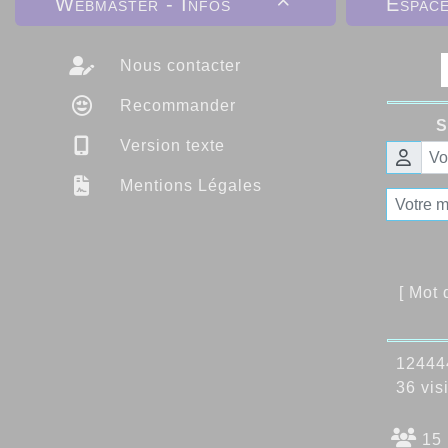
Webmaster - Infos
Espac

Nous contacter
Recommander
S
Version texte
Mentions Légales
[ Mot
124444
36 visi
15 