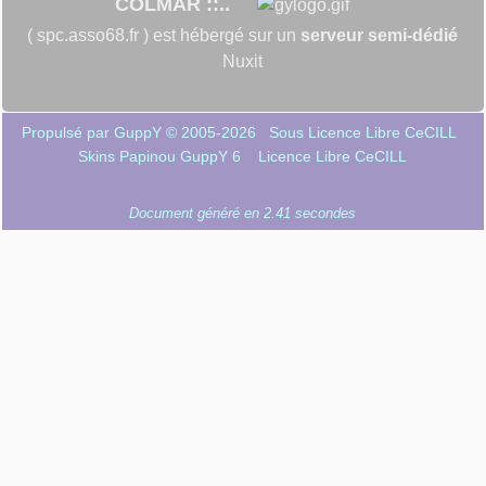
COLMAR ::..
( spc.asso68.fr ) est hébergé sur un
serveur semi-dédié
Nuxit
Propulsé par GuppY
© 2005-2026
Sous Licence Libre CeCILL
Skins Papinou GuppY 6
Licence Libre CeCILL
Document généré en 2.41 secondes