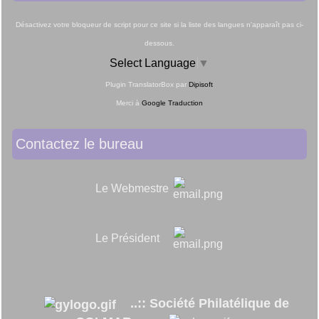
Désactivez votre bloqueur de script pour ce site si la liste des langues n'apparaît pas ci-
dessous.
Select Language
▼
Plugin TranslatorBox par
Dipisoft
Merci à
Google Traduction
Contactez le bureau
Le Webmestre
Le Président
..:: Société Philatélique de