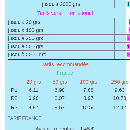
jusqu'à 2000 grs
1
Tarifs vers l'international
jusqu'à 20 grs
jusqu'à 100 grs
jusqu'à 250 grs
1
jusqu'à 500 grs
1
jusqu'à 2000 grs
3
Tarifs recommandés
France
20 grs
50 grs
100 grs
250 grs
R1
6.11
6.98
7.88
9.63
R2
6.98
8.07
8.97
10.73
R3
8.97
9.67
10.54
12.42
TARIF FRANCE
Avis de réception : 1.45 €