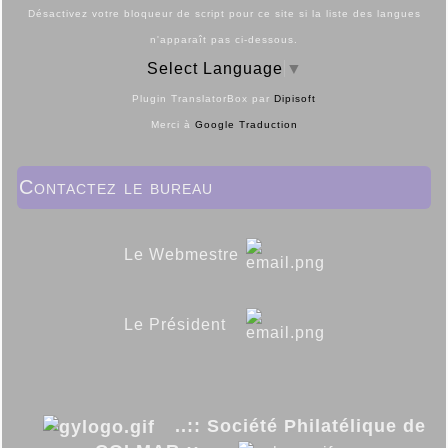
Désactivez votre bloqueur de script pour ce site si la liste des langues
n'apparaît pas ci-dessous.
Select Language
▼
Plugin TranslatorBox par
Dipisoft
Merci à
Google Traduction
Contactez le bureau
Le Webmestre
Le Président
..:: Société Philatélique de