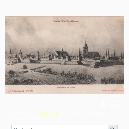
Vous êtes ici :
Accueil
»
Emissions Andorre poste
espagnole 1975