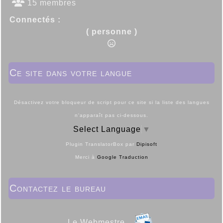
15 membres
Connectés :
( personne )
Ce site dans votre langue
Désactivez votre bloqueur de script pour ce site si la liste des langues
n'apparaît pas ci-dessous.
Select Language
▼
Plugin TranslatorBox par
Dipisoft
Merci à
Google Traduction
Contactez le bureau
Le Webmestre